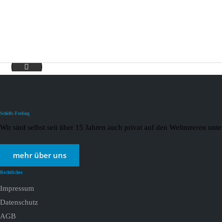
_tui_cruises_blauereise_kanaren_page-0001-1
Schiffs-Feeling
Wir sind selbst seit über 15 Jahren auch privat auf den Weltmeeren un
mehr über uns
Rechtliches
Impressum
Datenschutz
AGB