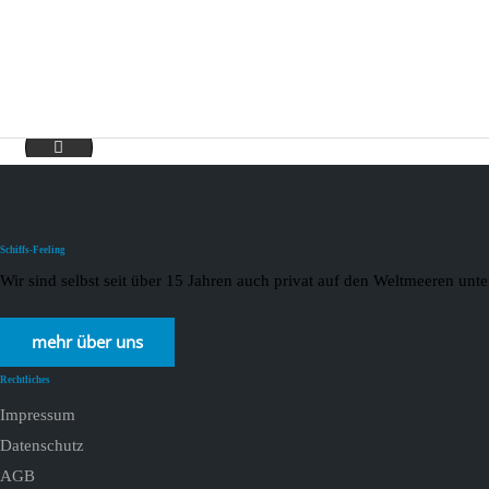
2021-01-09 Hurtigruten 2
Schiffs-Feeling
Wir sind selbst seit über 15 Jahren auch privat auf den Weltmeeren un
mehr über uns
Rechtliches
Impressum
Datenschutz
AGB